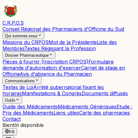
C.R.P.O.S
Conseil Régional des Pharmaciens d'Officine du Sud
Qui sommes-nous
Missions du CRPOS
Mot de la Présidente
Liste des
Membres
Textes Régissant la Profession
Dossier Pharmaceutique
Pièces à fournir (Inscription CRPOS)
Formulaire
demande d'autorisation d'exercer
Carnet de stage en
Officine
Avis d'absence du Pharmacien
Communications
Textes de Loi
Arrêté gubernatorial fixant les
horaires
Manifestations & Congrès
Documents diffusés
Outils
Guide des Médicaments
Médicaments Génériques
Etude :
Prix des Médicaments
Liens utiles
Carte des pharmacies
Contact
Bientôt disponible
FR