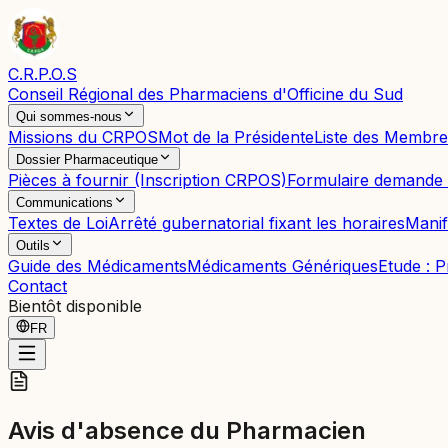
C.R.P.O.S
Conseil Régional des Pharmaciens d'Officine du Sud
Qui sommes-nous
Missions du CRPOS
Mot de la Présidente
Liste des Membre
Dossier Pharmaceutique
Pièces à fournir (Inscription CRPOS)
Formulaire demande d
Communications
Textes de Loi
Arrêté gubernatorial fixant les horaires
Manif
Outils
Guide des Médicaments
Médicaments Génériques
Etude : 
Contact
Bientôt disponible
FR
Avis d'absence du Pharmacien