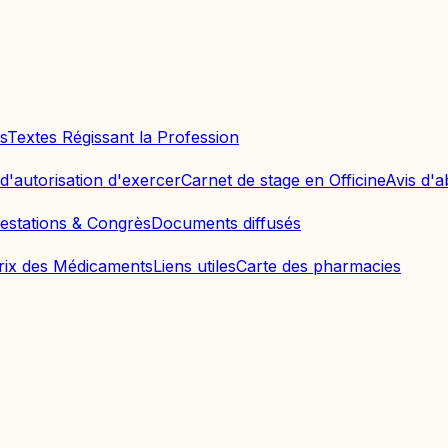
s
Textes Régissant la Profession
'autorisation d'exercer
Carnet de stage en Officine
Avis d'
estations & Congrès
Documents diffusés
Prix des Médicaments
Liens utiles
Carte des pharmacies